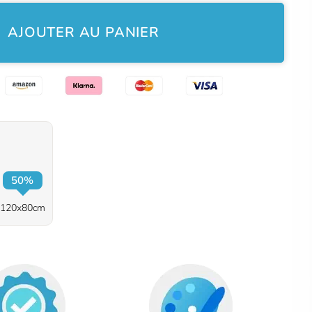
Le c
Plus
AJOUTER AU PANIER
50%
120x80cm