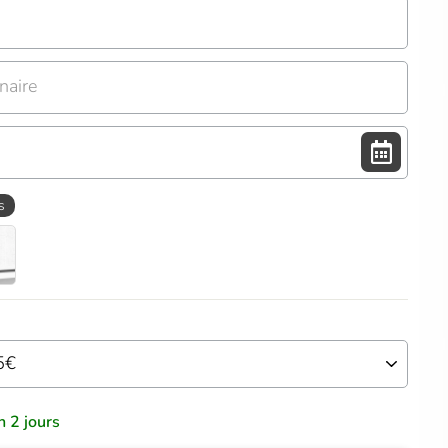
naire
s
n 2 jours