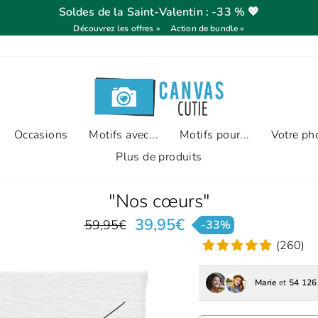
Soldes de la Saint-Valentin : -33 % 💖
Découvrez les offres »
Action de bundle »
Occasions
Motifs avec...
Motifs pour...
Votre pho
Plus de produits
"Nos cœurs"
39,95€
59,95€
-33%
Prix
Prix
(260)
régulier
réduit
Marie
et
54 126